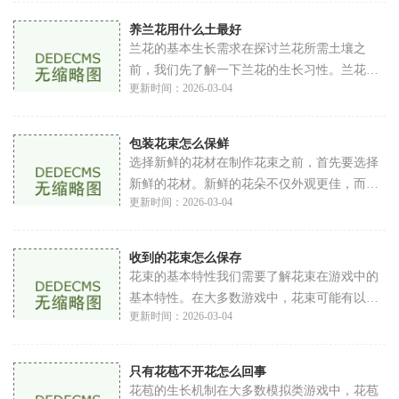
节
养兰花用什么土最好
兰花的基本生长需求在探讨兰花所需土壤之
前，我们先了解一下兰花的生长习性。兰花多
更新时间：2026-03-04
为附生植物，通常生长在树木的枝干或岩石
上。它们的根系需要良好的通风和排水，因此
传统的
包装花束怎么保鲜
选择新鲜的花材在制作花束之前，首先要选择
新鲜的花材。新鲜的花朵不仅外观更佳，而且
更新时间：2026-03-04
保鲜时间更长。通常可以在市场上购买各种类
型的花卉注意观察：在选择花材时，要观察花
瓣
收到的花束怎么保存
花束的基本特性我们需要了解花束在游戏中的
基本特性。在大多数游戏中，花束可能有以下
更新时间：2026-03-04
几个方面的特性耐久度：一些游戏设定花束有
耐久度，时间一长可能会腐烂或失去效果。使
用
只有花苞不开花怎么回事
花苞的生长机制在大多数模拟类游戏中，花苞