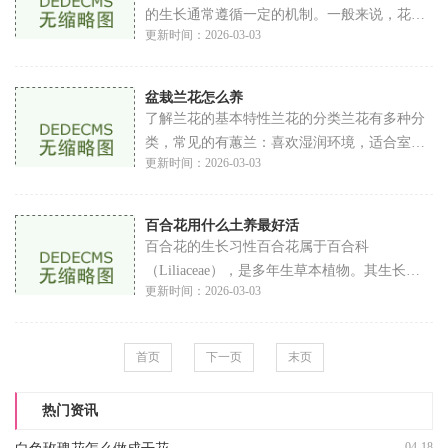
的生长通常遵循一定的机制。一般来说，花苞
更新时间：2026-03-03
的生长需要满足以下几个条件环境因素：温
度、湿度和光照等因素会直接影响植物的生
长。如
盆栽兰花怎么养
了解兰花的基本特性兰花的分类兰花有多种分
类，常见的有蕙兰：喜欢湿润环境，适合室内
更新时间：2026-03-03
栽培。蝴蝶兰：花形美丽，花期长，是最受欢
迎的品种之一。石斛兰：耐旱能力强，适合阳
光
百合花用什么土养最好活
百合花的生长习性百合花属于百合科
（Liliaceae），是多年生草本植物。其生长习
更新时间：2026-03-03
性主要包括光照需求：百合花喜欢充足的阳
光，每天至少需要6小时的直射光。水分需求：
百合对水分的需
首页
下一页
末页
热门资讯
04-18