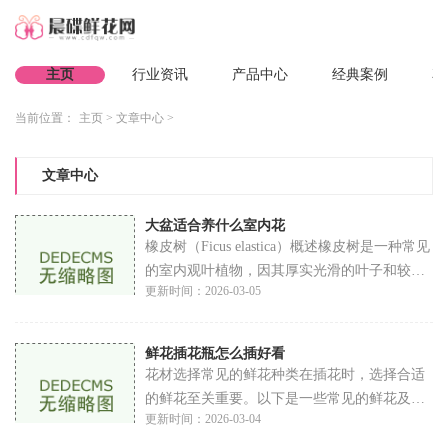
主页
行业资讯
产品中心
经典案例
花
当前位置：
主页
>
文章中心
>
文章中心
大盆适合养什么室内花
橡皮树（Ficus elastica）概述橡皮树是一种常见
的室内观叶植物，因其厚实光滑的叶子和较强
更新时间：2026-03-05
的适应性而备受欢迎。它能够在较低的光照条
件下生存，适合放置在客厅、办公室等场所。
养护
鲜花插花瓶怎么插好看
花材选择常见的鲜花种类在插花时，选择合适
的鲜花至关重要。以下是一些常见的鲜花及其
更新时间：2026-03-04
特点玫瑰：象征爱情，花瓣丰富，适合多种场
合。康乃馨：颜色多样，持久耐看，适合母亲